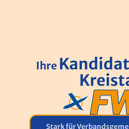
Kandida
Ihre
Kreis­
Stark für Verbands­gem