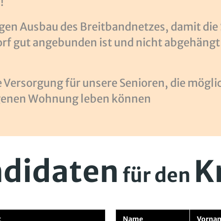
!
igen Ausbau des Breitbandnetzes, damit die
rf gut angebunden ist und nicht abgehäng
e Versorgung für unsere Senioren, die mögli
igenen Wohnung leben können
didaten
K
für den
t
Name
Vorna