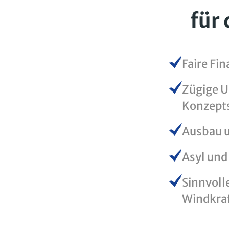
für
Faire Fi
Zügige 
Konzept
Ausbau u
Asyl und
Sinnvol
Windkraf