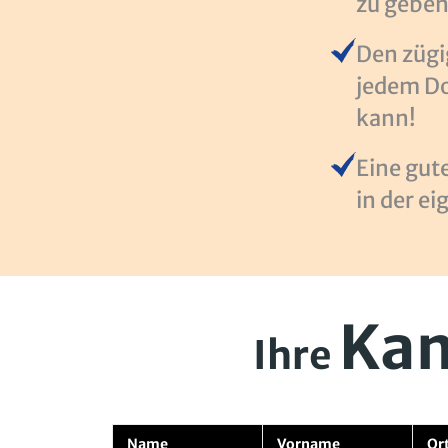
zu geben
Den züg
jedem Do
kann!
Eine gut
in der e
Kan
Ihre
Name
Vorname
Or