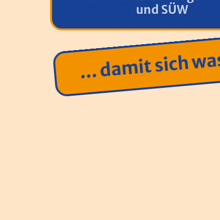
und SÜW
… damit sich wa