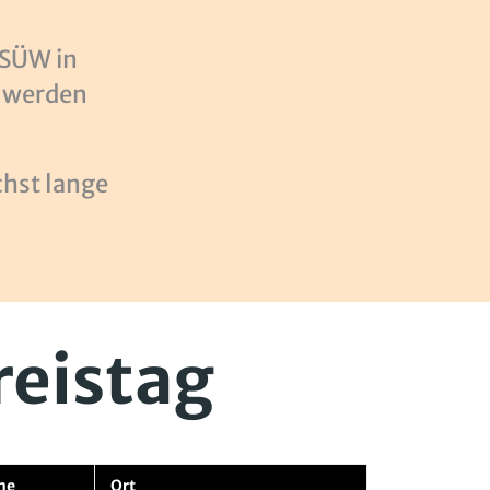
 SÜW in
t werden
chst lange
reistag
me
Ort