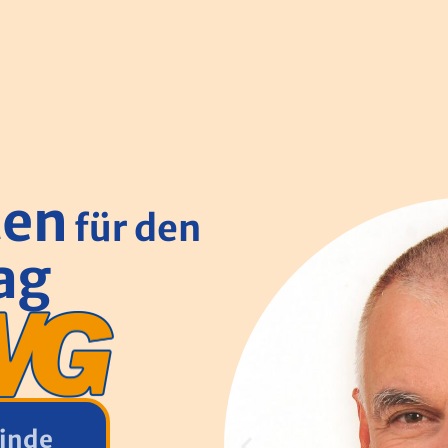
ten
für den
tag
einde