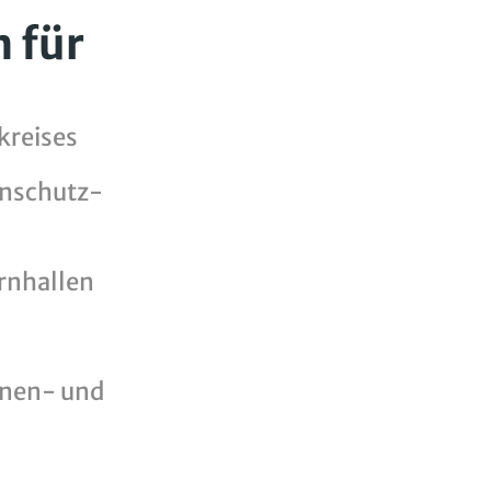
 für
kreises
enschutz-
rnhallen
nnen- und