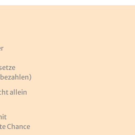
er
setze
h bezahlen)
ht allein
it
ute Chance