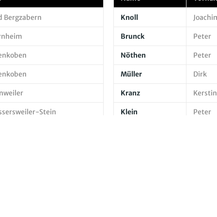
d Bergzabern
Knoll
Joachi
rnheim
Brunck
Peter
enkoben
Nöthen
Peter
enkoben
Müller
Dirk
nweiler
Kranz
Kerstin
ssersweiler-Stein
Klein
Peter
erotterbach
Bullinger
Michae
psweyer
Herrmann
Michae
ankweiler
Schmid-
Ralf
Gundram
lligheim-Ingenheim
Pahle
Walde
sheim