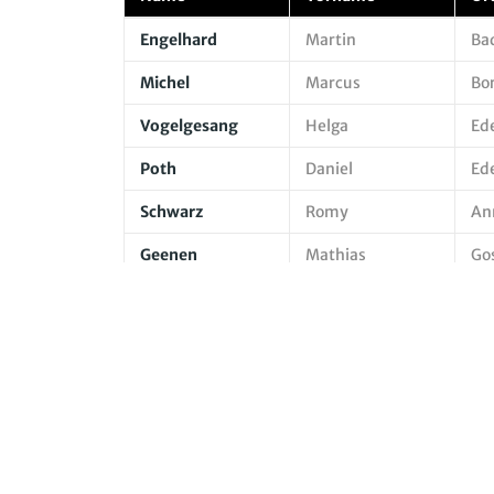
Engelhard
Martin
Ba
Michel
Marcus
Bo
Vogelgesang
Helga
Ed
Poth
Daniel
Ed
Schwarz
Romy
An
Geenen
Mathias
Go
Oerther
Heinz
Ob
Jud
Bernhard
Ka
Nerding
Bernd
Fr
Hoffmann
Thomas
Bi
Treiling
Tanja
In