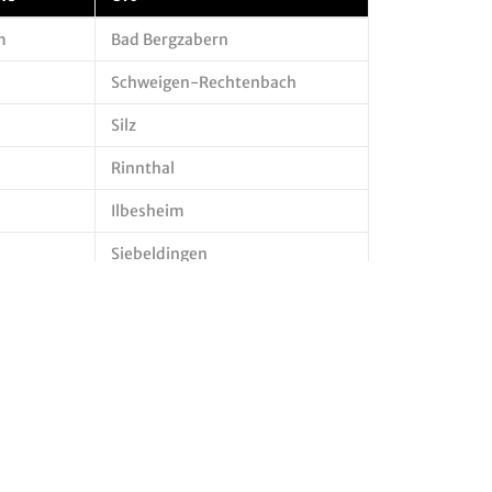
m
Bad Bergzabern
Schweigen-Rechtenbach
Silz
Rinnthal
Ilbesheim
Siebeldingen
l
Herxheim
l
Herxheim-Hayna
Offenbach
mar
Essingen